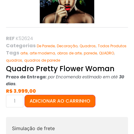
REF
K52624
Categorias
,
,
,
De Parede
Decoração
Quadros
Todos Produtos
Tags
,
,
,
,
,
arte
arte moderna
obras de arte
parede
QUADRO
,
quadros
quadros de parede
Quadro Pretty Flower Woman
Prazo de Entrega:
por Encomenda estimado em até
30
dias
.
R$
3.999,00
ADICIONAR AO CARRINHO
Simulação de frete