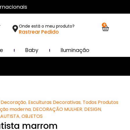
rnacionais
0
r
Onde está o meu produto?
Rastrear Pedido
ce
Baby
Iluminação
Decoração
,
Esculturas Decorativas
,
Todos Produtos
ação moderna
,
DECORAÇÃO MULHER
,
DESIGN
,
LAUTISTA
,
OBJETOS
autista marrom