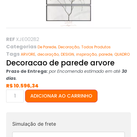
REF
XJE00282
Categorias
,
,
De Parede
Decoração
Todos Produtos
Tags
,
,
,
,
,
ARVORE
decoração
DESIGN
inspiração
parede
QUADRO
Decoracao de parede arvore
Prazo de Entrega:
por Encomenda estimado em até
30
dias
.
R$
10.596,34
ADICIONAR AO CARRINHO
Simulação de frete