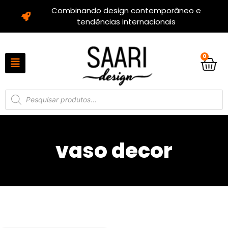
Combinando design contemporâneo e
tendências internacionais
0
vaso decor