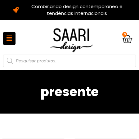
Combinando design contemporâneo e
tendências internacionais
0
presente