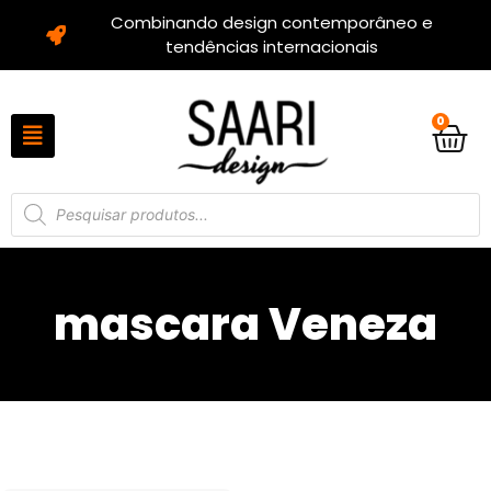
Combinando design contemporâneo e
tendências internacionais
0
mascara Veneza