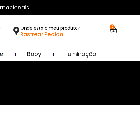
rnacionais
0
r
Onde está o meu produto?
Rastrear Pedido
ce
Baby
Iluminação