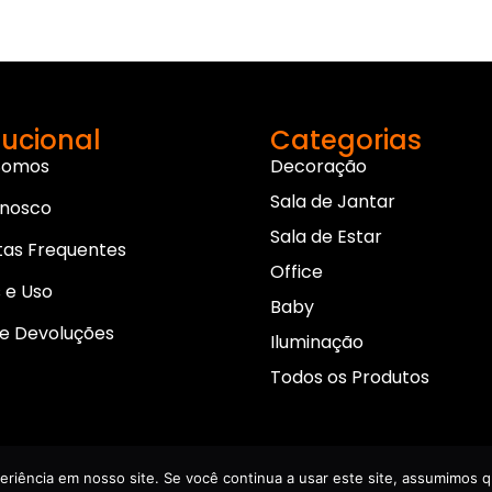
tucional
Categorias
Somos
Decoração
Sala de Jantar
onosco
Sala de Estar
tas Frequentes
Office
 e Uso
Baby
e Devoluções
Iluminação
Todos os Produtos
Política de privacidade
eriência em nosso site. Se você continua a usar este site, assumimos qu