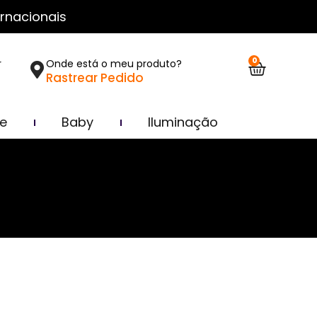
rnacionais
0
r
Onde está o meu produto?
Rastrear Pedido
ce
Baby
Iluminação