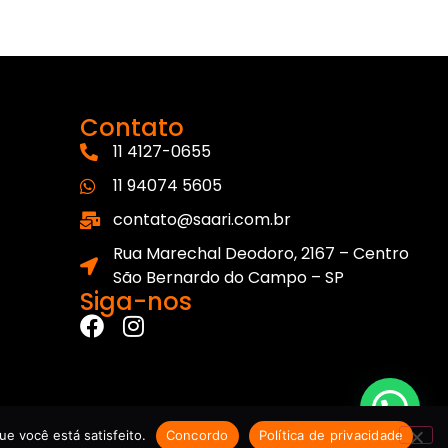
Contato
11 4127-0655
11 94074 5605
contato@saari.com.br
Rua Marechal Deodoro, 2167 – Centro
São Bernardo do Campo – SP
Siga-nos
e você está satisfeito.
Concordo
Política de privacidade