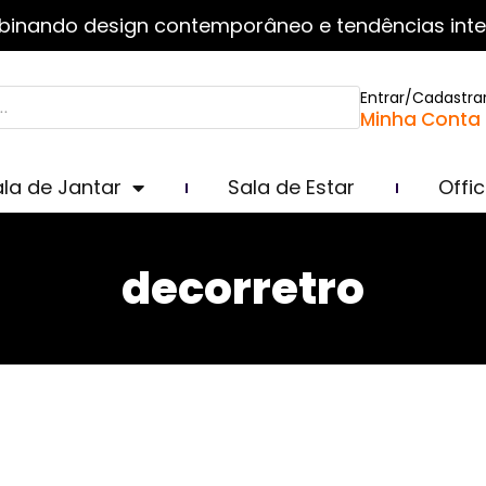
inando design contemporâneo e tendências inte
Entrar/Cadastra
Minha Conta
la de Jantar
Sala de Estar
Offi
decorretro