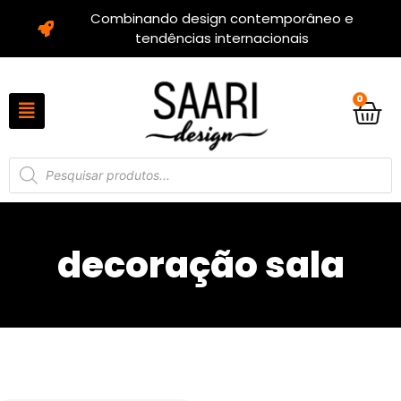
Combinando design contemporâneo e
tendências internacionais
0
decoração sala