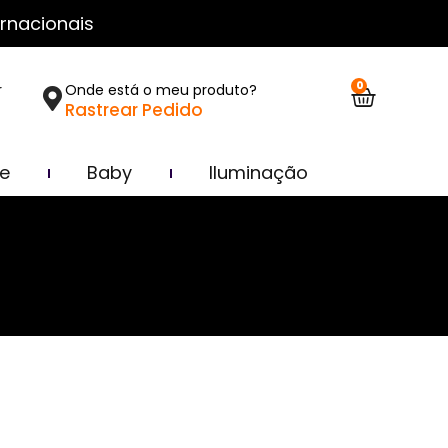
rnacionais
0
r
Onde está o meu produto?
Rastrear Pedido
ce
Baby
Iluminação