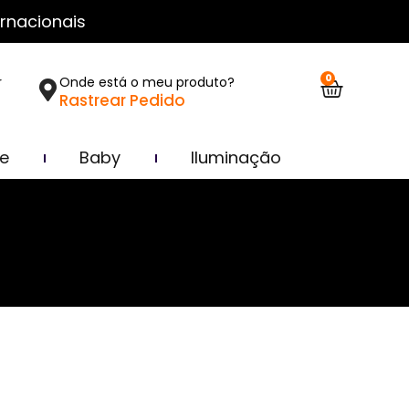
rnacionais
0
r
Onde está o meu produto?
Rastrear Pedido
ce
Baby
Iluminação