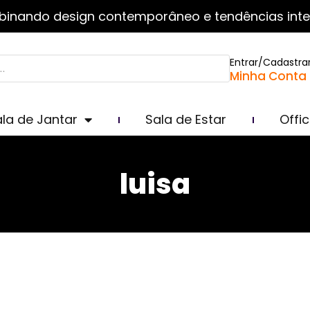
inando design contemporâneo e tendências inte
Entrar/Cadastra
Minha Conta
la de Jantar
Sala de Estar
Offi
luisa